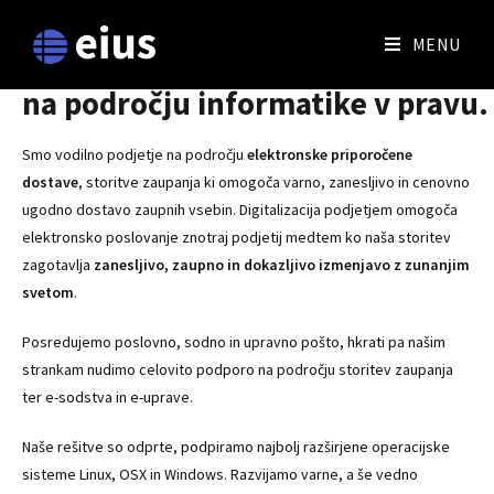
MENU
Podjetje EIUS je vodilno podjetje
na področju informatike v pravu.
Smo vodilno podjetje na področju
elektronske priporočene
dostave
, storitve zaupanja ki omogoča varno, zanesljivo in cenovno
ugodno dostavo zaupnih vsebin. Digitalizacija podjetjem omogoča
elektronsko poslovanje znotraj podjetij medtem ko naša storitev
zagotavlja
zanesljivo, zaupno in dokazljivo izmenjavo z zunanjim
svetom
.
Posredujemo poslovno, sodno in upravno pošto, hkrati pa našim
strankam nudimo celovito podporo na področju storitev zaupanja
ter e-sodstva in e-uprave.
Naše rešitve so odprte, podpiramo najbolj razširjene operacijske
sisteme Linux, OSX in Windows. Razvijamo varne, a še vedno